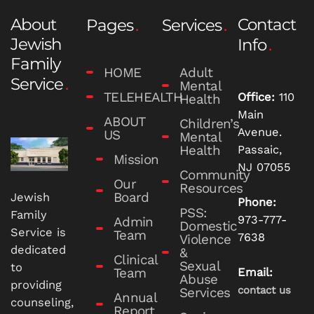
About
Contact
Pages
Services
Jewish
Info
Family
HOME
Adult
Service
Mental
TELEHEALTH
Office:
110
Health
Main
ABOUT
Children’s
Avenue.
US
Mental
Health
Passaic,
Mission
NJ 07055
Community
Our
Resources
Board
Jewish
Phone:
PSS:
Family
973-777-
Admin
Domestic
Service is
Team
7638
Violence
dedicated
&
Clinical
Sexual
to
Team
Email:
Abuse
providing
contact us
Services
Annual
counseling,
Report