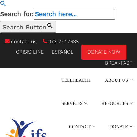
Search for:
Search Button
contact us
973-777-7638
CRISIS LINE
ESPAÑOL
DONATE NOW
BREAKFAST
TELEHEALTH
ABOUT US
SERVICES
RESOURCES
CONTACT
DONATE