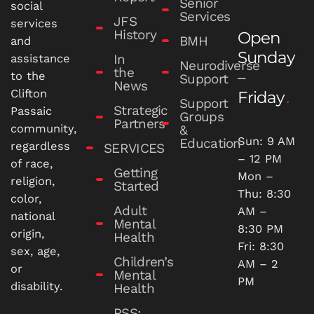
Senior
social
Services
JFS
services
History
Open
BMH
and
Sunday
In
assistance
Neurodiverse
the
–
to the
Support
News
Clifton
Friday
Support
Strategic
Passaic
Groups
Partners
community,
&
Sun: 9 AM
Education
regardless
SERVICES
– 12 PM
of race,
Getting
Mon –
religion,
Started
Thu: 8:30
color,
Adult
AM –
national
Mental
8:30 PM
origin,
Health
Fri: 8:30
sex, age,
Children’s
AM – 2
or
Mental
PM
disability.
Health
PSS: